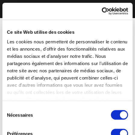
Ce site Web utilise des cookies
Les cookies nous permettent de personnaliser le contenu
et les annonces, d'offrir des fonctionnalités relatives aux
médias sociaux et d'analyser notre trafic. Nous
partageons également des informations sur l'utilisation de
notre site avec nos partenaires de médias sociaux, de
publicité et d'analyse, qui peuvent combiner celles-ci
avec d'autres informations que vous leur avez fournies
ou qu'ils ont collectées lors de votre utilisation de leurs
services. Vous consentez à nos cookies si vous
continuez à utiliser notre site Web.
Sélection
Nécessaires
du
consentement
Préférences