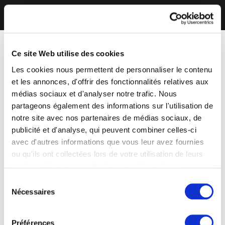
Ce site Web utilise des cookies
Les cookies nous permettent de personnaliser le contenu
et les annonces, d'offrir des fonctionnalités relatives aux
médias sociaux et d'analyser notre trafic. Nous
partageons également des informations sur l'utilisation de
notre site avec nos partenaires de médias sociaux, de
publicité et d'analyse, qui peuvent combiner celles-ci
avec d'autres informations que vous leur avez fournies
ou qu'ils ont collectées lors de votre utilisation de leurs
services. Vous consentez à nos cookies si vous
continuez à utiliser notre site Web.
Sélection
Nécessaires
du
consentement
Préférences