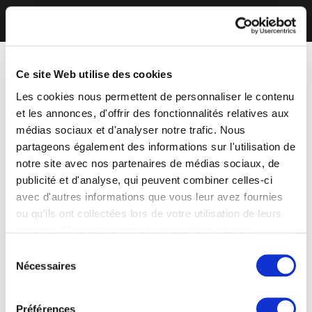
Ce site Web utilise des cookies
Les cookies nous permettent de personnaliser le contenu
et les annonces, d'offrir des fonctionnalités relatives aux
médias sociaux et d'analyser notre trafic. Nous
partageons également des informations sur l'utilisation de
notre site avec nos partenaires de médias sociaux, de
publicité et d'analyse, qui peuvent combiner celles-ci
avec d'autres informations que vous leur avez fournies
ou qu'ils ont collectées lors de votre utilisation de leurs
services. Vous consentez à nos cookies si vous
continuez à utiliser notre site Web.
Sélection
Nécessaires
du
consentement
Préférences