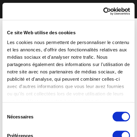
Ce site Web utilise des cookies
Les cookies nous permettent de personnaliser le contenu
et les annonces, d'offrir des fonctionnalités relatives aux
médias sociaux et d'analyser notre trafic. Nous
partageons également des informations sur l'utilisation de
notre site avec nos partenaires de médias sociaux, de
publicité et d'analyse, qui peuvent combiner celles-ci
avec d'autres informations que vous leur avez fournies
ou qu'ils ont collectées lors de votre utilisation de leurs
services. Vous consentez à nos cookies si vous
continuez à utiliser notre site Web.
Sélection
Nécessaires
du
consentement
Préférences