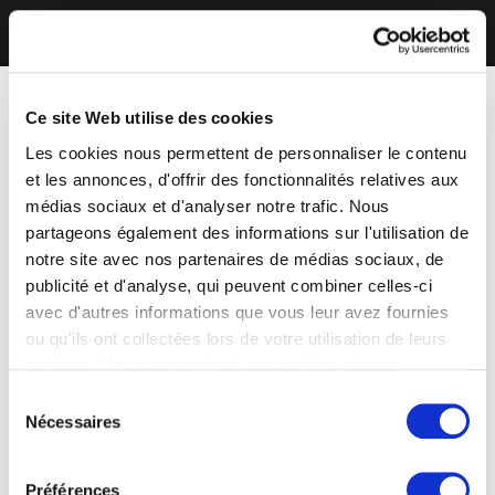
Ce site Web utilise des cookies
Les cookies nous permettent de personnaliser le contenu
et les annonces, d'offrir des fonctionnalités relatives aux
médias sociaux et d'analyser notre trafic. Nous
partageons également des informations sur l'utilisation de
notre site avec nos partenaires de médias sociaux, de
publicité et d'analyse, qui peuvent combiner celles-ci
avec d'autres informations que vous leur avez fournies
ou qu'ils ont collectées lors de votre utilisation de leurs
services. Vous consentez à nos cookies si vous
continuez à utiliser notre site Web.
Sélection
Nécessaires
du
consentement
Préférences