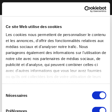
Ce site Web utilise des cookies
Les cookies nous permettent de personnaliser le contenu
et les annonces, d'offrir des fonctionnalités relatives aux
médias sociaux et d'analyser notre trafic. Nous
partageons également des informations sur l'utilisation de
notre site avec nos partenaires de médias sociaux, de
publicité et d'analyse, qui peuvent combiner celles-ci
avec d'autres informations que vous leur avez fournies
ou qu'ils ont collectées lors de votre utilisation de leurs
services. Vous consentez à nos cookies si vous
continuez à utiliser notre site Web.
Sélection
Nécessaires
du
consentement
Préférences