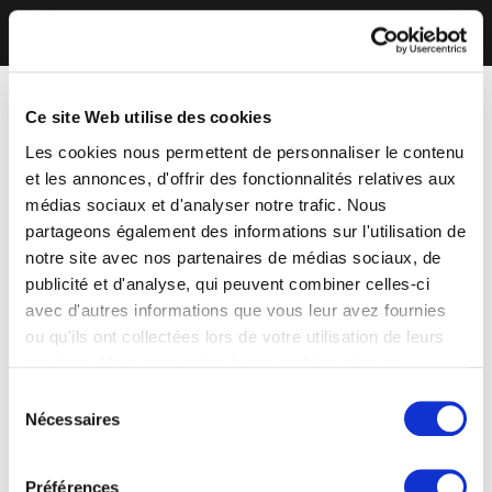
Ce site Web utilise des cookies
Les cookies nous permettent de personnaliser le contenu
et les annonces, d'offrir des fonctionnalités relatives aux
médias sociaux et d'analyser notre trafic. Nous
partageons également des informations sur l'utilisation de
notre site avec nos partenaires de médias sociaux, de
publicité et d'analyse, qui peuvent combiner celles-ci
avec d'autres informations que vous leur avez fournies
ou qu'ils ont collectées lors de votre utilisation de leurs
services. Vous consentez à nos cookies si vous
continuez à utiliser notre site Web.
Sélection
Nécessaires
du
consentement
Préférences