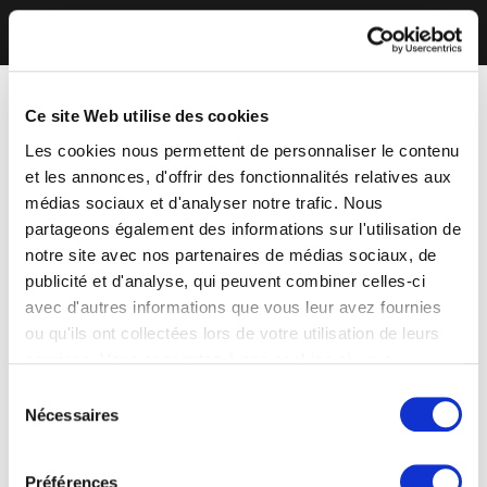
Ce site Web utilise des cookies
Les cookies nous permettent de personnaliser le contenu
et les annonces, d'offrir des fonctionnalités relatives aux
médias sociaux et d'analyser notre trafic. Nous
partageons également des informations sur l'utilisation de
notre site avec nos partenaires de médias sociaux, de
publicité et d'analyse, qui peuvent combiner celles-ci
avec d'autres informations que vous leur avez fournies
ou qu'ils ont collectées lors de votre utilisation de leurs
services. Vous consentez à nos cookies si vous
continuez à utiliser notre site Web.
Sélection
Nécessaires
du
consentement
Préférences