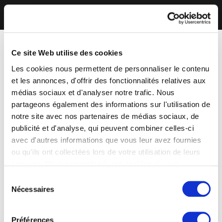
Ce site Web utilise des cookies
Les cookies nous permettent de personnaliser le contenu
et les annonces, d'offrir des fonctionnalités relatives aux
médias sociaux et d'analyser notre trafic. Nous
partageons également des informations sur l'utilisation de
notre site avec nos partenaires de médias sociaux, de
publicité et d'analyse, qui peuvent combiner celles-ci
avec d'autres informations que vous leur avez fournies
ou qu'ils ont collectées lors de votre utilisation de leurs
services. Vous consentez à nos cookies si vous
continuez à utiliser notre site Web.
Sélection
Nécessaires
du
consentement
Préférences