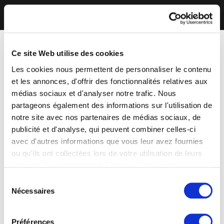
Ce site Web utilise des cookies
Les cookies nous permettent de personnaliser le contenu
et les annonces, d'offrir des fonctionnalités relatives aux
médias sociaux et d'analyser notre trafic. Nous
partageons également des informations sur l'utilisation de
notre site avec nos partenaires de médias sociaux, de
publicité et d'analyse, qui peuvent combiner celles-ci
avec d'autres informations que vous leur avez fournies
ou qu'ils ont collectées lors de votre utilisation de leurs
services. Vous consentez à nos cookies si vous
continuez à utiliser notre site Web.
Sélection
Nécessaires
du
consentement
Préférences