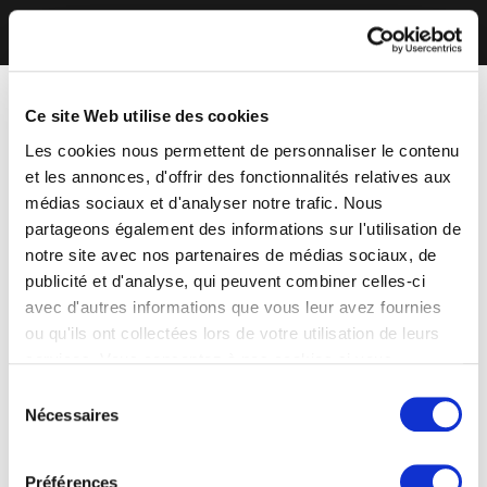
Ce site Web utilise des cookies
Les cookies nous permettent de personnaliser le contenu
et les annonces, d'offrir des fonctionnalités relatives aux
médias sociaux et d'analyser notre trafic. Nous
partageons également des informations sur l'utilisation de
notre site avec nos partenaires de médias sociaux, de
publicité et d'analyse, qui peuvent combiner celles-ci
avec d'autres informations que vous leur avez fournies
ou qu'ils ont collectées lors de votre utilisation de leurs
services. Vous consentez à nos cookies si vous
continuez à utiliser notre site Web.
Sélection
Nécessaires
du
consentement
Préférences