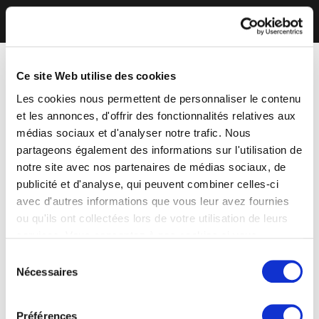
Ce site Web utilise des cookies
Les cookies nous permettent de personnaliser le contenu
et les annonces, d'offrir des fonctionnalités relatives aux
médias sociaux et d'analyser notre trafic. Nous
partageons également des informations sur l'utilisation de
notre site avec nos partenaires de médias sociaux, de
publicité et d'analyse, qui peuvent combiner celles-ci
avec d'autres informations que vous leur avez fournies
ou qu'ils ont collectées lors de votre utilisation de leurs
services. Vous consentez à nos cookies si vous
continuez à utiliser notre site Web.
Sélection
Nécessaires
du
consentement
Préférences