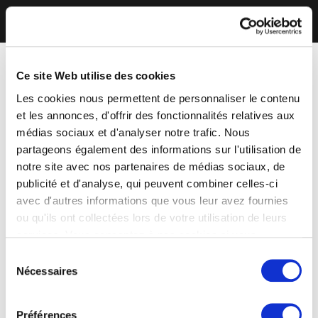
Ce site Web utilise des cookies
Les cookies nous permettent de personnaliser le contenu
et les annonces, d'offrir des fonctionnalités relatives aux
médias sociaux et d'analyser notre trafic. Nous
partageons également des informations sur l'utilisation de
notre site avec nos partenaires de médias sociaux, de
publicité et d'analyse, qui peuvent combiner celles-ci
avec d'autres informations que vous leur avez fournies
ou qu'ils ont collectées lors de votre utilisation de leurs
services. Vous consentez à nos cookies si vous
continuez à utiliser notre site Web.
Sélection
Nécessaires
du
consentement
Préférences