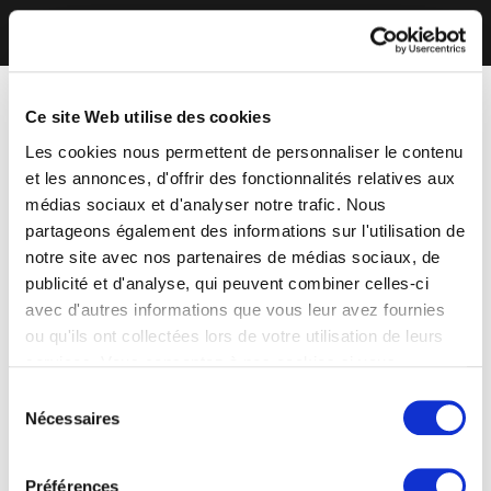
Ce site Web utilise des cookies
Les cookies nous permettent de personnaliser le contenu
et les annonces, d'offrir des fonctionnalités relatives aux
médias sociaux et d'analyser notre trafic. Nous
partageons également des informations sur l'utilisation de
notre site avec nos partenaires de médias sociaux, de
publicité et d'analyse, qui peuvent combiner celles-ci
avec d'autres informations que vous leur avez fournies
ou qu'ils ont collectées lors de votre utilisation de leurs
services. Vous consentez à nos cookies si vous
continuez à utiliser notre site Web.
Sélection
Nécessaires
du
consentement
Préférences