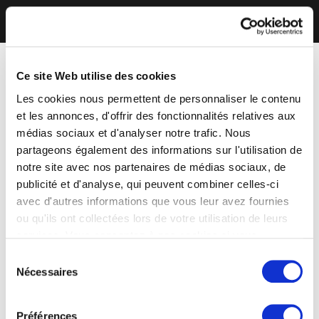
Ce site Web utilise des cookies
Les cookies nous permettent de personnaliser le contenu
et les annonces, d'offrir des fonctionnalités relatives aux
médias sociaux et d'analyser notre trafic. Nous
partageons également des informations sur l'utilisation de
notre site avec nos partenaires de médias sociaux, de
publicité et d'analyse, qui peuvent combiner celles-ci
avec d'autres informations que vous leur avez fournies
ou qu'ils ont collectées lors de votre utilisation de leurs
services. Vous consentez à nos cookies si vous
continuez à utiliser notre site Web.
Sélection
Nécessaires
du
consentement
Préférences