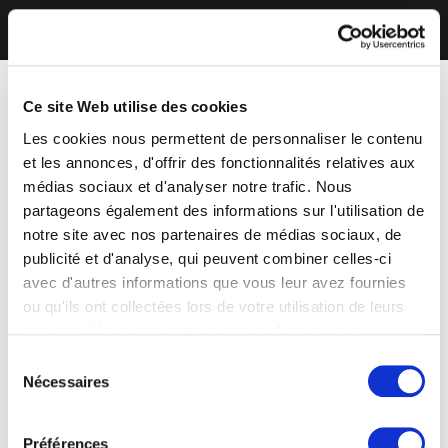
Ce site Web utilise des cookies
Les cookies nous permettent de personnaliser le contenu
et les annonces, d'offrir des fonctionnalités relatives aux
médias sociaux et d'analyser notre trafic. Nous
partageons également des informations sur l'utilisation de
notre site avec nos partenaires de médias sociaux, de
publicité et d'analyse, qui peuvent combiner celles-ci
avec d'autres informations que vous leur avez fournies
ou qu'ils ont collectées lors de votre utilisation de leurs
services. Vous consentez à nos cookies si vous
continuez à utiliser notre site Web.
Sélection
Nécessaires
du
consentement
Préférences