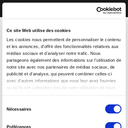
Ce site Web utilise des cookies
Les cookies nous permettent de personnaliser le contenu
et les annonces, d'offrir des fonctionnalités relatives aux
médias sociaux et d'analyser notre trafic. Nous
partageons également des informations sur l'utilisation de
notre site avec nos partenaires de médias sociaux, de
publicité et d'analyse, qui peuvent combiner celles-ci
avec d'autres informations que vous leur avez fournies
ou qu'ils ont collectées lors de votre utilisation de leurs
services. Vous consentez à nos cookies si vous
continuez à utiliser notre site Web.
Sélection
Nécessaires
du
consentement
Préférences