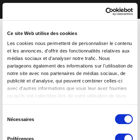
Ce site Web utilise des cookies
Les cookies nous permettent de personnaliser le contenu
et les annonces, d'offrir des fonctionnalités relatives aux
médias sociaux et d'analyser notre trafic. Nous
partageons également des informations sur l'utilisation de
notre site avec nos partenaires de médias sociaux, de
publicité et d'analyse, qui peuvent combiner celles-ci
avec d'autres informations que vous leur avez fournies
ou qu'ils ont collectées lors de votre utilisation de leurs
services. Vous consentez à nos cookies si vous
continuez à utiliser notre site Web.
Sélection
Nécessaires
du
consentement
Préférences