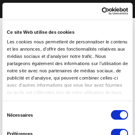
Ce site Web utilise des cookies
Les cookies nous permettent de personnaliser le contenu
et les annonces, d'offrir des fonctionnalités relatives aux
médias sociaux et d'analyser notre trafic. Nous
partageons également des informations sur l'utilisation de
notre site avec nos partenaires de médias sociaux, de
publicité et d'analyse, qui peuvent combiner celles-ci
avec d'autres informations que vous leur avez fournies
ou qu'ils ont collectées lors de votre utilisation de leurs
services. Vous consentez à nos cookies si vous
continuez à utiliser notre site Web.
Sélection
Nécessaires
du
consentement
Préférences