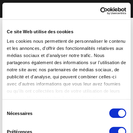
Ce site Web utilise des cookies
Les cookies nous permettent de personnaliser le contenu
et les annonces, d'offrir des fonctionnalités relatives aux
médias sociaux et d'analyser notre trafic. Nous
partageons également des informations sur l'utilisation de
notre site avec nos partenaires de médias sociaux, de
publicité et d'analyse, qui peuvent combiner celles-ci
avec d'autres informations que vous leur avez fournies
ou qu'ils ont collectées lors de votre utilisation de leurs
services. Vous consentez à nos cookies si vous
continuez à utiliser notre site Web.
Sélection
Nécessaires
du
consentement
Préférences