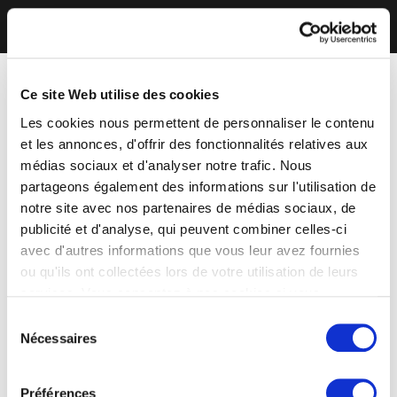
Ce site Web utilise des cookies
Les cookies nous permettent de personnaliser le contenu
et les annonces, d'offrir des fonctionnalités relatives aux
médias sociaux et d'analyser notre trafic. Nous
partageons également des informations sur l'utilisation de
notre site avec nos partenaires de médias sociaux, de
publicité et d'analyse, qui peuvent combiner celles-ci
avec d'autres informations que vous leur avez fournies
ou qu'ils ont collectées lors de votre utilisation de leurs
services. Vous consentez à nos cookies si vous
continuez à utiliser notre site Web.
Sélection
Nécessaires
du
consentement
Préférences