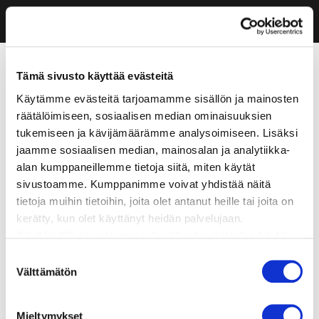
Tämä sivusto käyttää evästeitä
Käytämme evästeitä tarjoamamme sisällön ja mainosten
räätälöimiseen, sosiaalisen median ominaisuuksien
tukemiseen ja kävijämäärämme analysoimiseen. Lisäksi
jaamme sosiaalisen median, mainosalan ja analytiikka-
alan kumppaneillemme tietoja siitä, miten käytät
sivustoamme. Kumppanimme voivat yhdistää näitä
tietoja muihin tietoihin, joita olet antanut heille tai joita on
kerätty, kun olet käyttänyt heidän palvelujaan.
Käyttämällä sivustoamme, hyväksyt evästeiden käytön.
Suostumuksen
Välttämätön
valinta
Mieltymykset