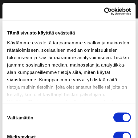
Tämä sivusto käyttää evästeitä
Käytämme evästeitä tarjoamamme sisällön ja mainosten
räätälöimiseen, sosiaalisen median ominaisuuksien
tukemiseen ja kävijämäärämme analysoimiseen. Lisäksi
jaamme sosiaalisen median, mainosalan ja analytiikka-
alan kumppaneillemme tietoja siitä, miten käytät
sivustoamme. Kumppanimme voivat yhdistää näitä
tietoja muihin tietoihin, joita olet antanut heille tai joita on
kerätty, kun olet käyttänyt heidän palvelujaan.
Käyttämällä sivustoamme, hyväksyt evästeiden käytön.
Suostumuksen
Välttämätön
valinta
Mieltymykset