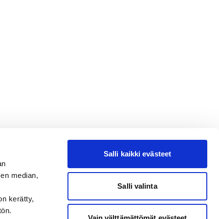
Salli kaikki evästeet
an
sen median,
Salli valinta
on kerätty,
tön.
Vain välttämättömät evästeet