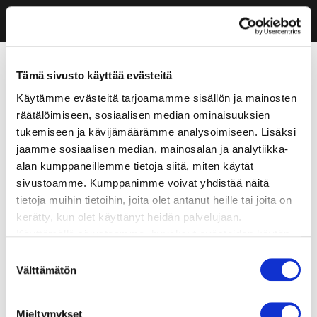
Tämä sivusto käyttää evästeitä
Käytämme evästeitä tarjoamamme sisällön ja mainosten
räätälöimiseen, sosiaalisen median ominaisuuksien
tukemiseen ja kävijämäärämme analysoimiseen. Lisäksi
jaamme sosiaalisen median, mainosalan ja analytiikka-
alan kumppaneillemme tietoja siitä, miten käytät
sivustoamme. Kumppanimme voivat yhdistää näitä
tietoja muihin tietoihin, joita olet antanut heille tai joita on
kerätty, kun olet käyttänyt heidän palvelujaan.
Käyttämällä sivustoamme, hyväksyt evästeiden käytön.
Suostumuksen
Välttämätön
valinta
Mieltymykset