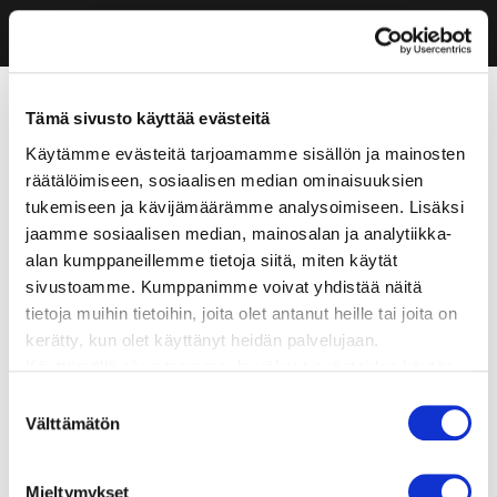
Tämä sivusto käyttää evästeitä
Käytämme evästeitä tarjoamamme sisällön ja mainosten
räätälöimiseen, sosiaalisen median ominaisuuksien
tukemiseen ja kävijämäärämme analysoimiseen. Lisäksi
jaamme sosiaalisen median, mainosalan ja analytiikka-
alan kumppaneillemme tietoja siitä, miten käytät
sivustoamme. Kumppanimme voivat yhdistää näitä
tietoja muihin tietoihin, joita olet antanut heille tai joita on
kerätty, kun olet käyttänyt heidän palvelujaan.
Käyttämällä sivustoamme, hyväksyt evästeiden käytön.
Suostumuksen
Välttämätön
valinta
Mieltymykset