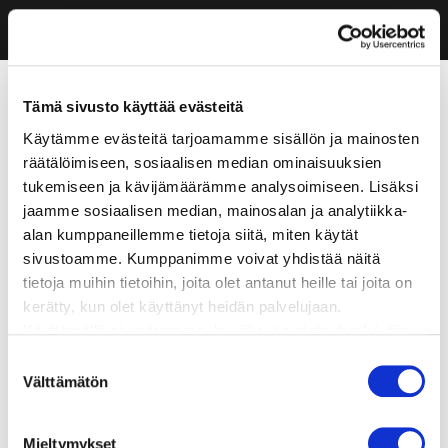
Tämä sivusto käyttää evästeitä
Käytämme evästeitä tarjoamamme sisällön ja mainosten
räätälöimiseen, sosiaalisen median ominaisuuksien
tukemiseen ja kävijämäärämme analysoimiseen. Lisäksi
jaamme sosiaalisen median, mainosalan ja analytiikka-
alan kumppaneillemme tietoja siitä, miten käytät
sivustoamme. Kumppanimme voivat yhdistää näitä
tietoja muihin tietoihin, joita olet antanut heille tai joita on
kerätty, kun olet käyttänyt heidän palvelujaan.
Käyttämällä sivustoamme, hyväksyt evästeiden käytön.
Suostumuksen
Välttämätön
valinta
Mieltymykset