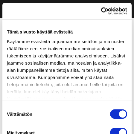
Tämä sivusto käyttää evästeitä
Käytämme evästeitä tarjoamamme sisällön ja mainosten
räätälöimiseen, sosiaalisen median ominaisuuksien
tukemiseen ja kävijämäärämme analysoimiseen. Lisäksi
jaamme sosiaalisen median, mainosalan ja analytiikka-
alan kumppaneillemme tietoja siitä, miten käytät
sivustoamme. Kumppanimme voivat yhdistää näitä
tietoja muihin tietoihin, joita olet antanut heille tai joita on
kerätty, kun olet käyttänyt heidän palvelujaan.
Käyttämällä sivustoamme, hyväksyt evästeiden käytön.
Suostumuksen
Välttämätön
valinta
Mieltymykset