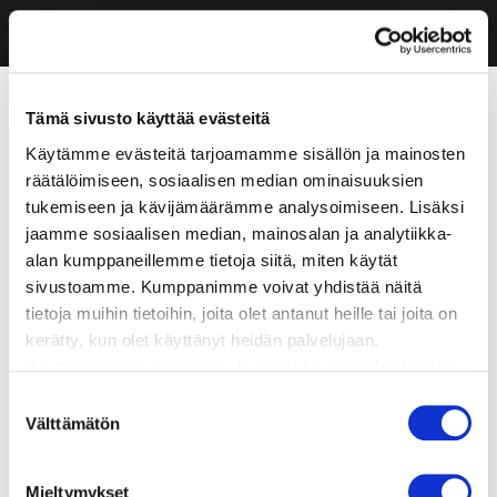
Tämä sivusto käyttää evästeitä
Käytämme evästeitä tarjoamamme sisällön ja mainosten
räätälöimiseen, sosiaalisen median ominaisuuksien
tukemiseen ja kävijämäärämme analysoimiseen. Lisäksi
jaamme sosiaalisen median, mainosalan ja analytiikka-
alan kumppaneillemme tietoja siitä, miten käytät
sivustoamme. Kumppanimme voivat yhdistää näitä
tietoja muihin tietoihin, joita olet antanut heille tai joita on
kerätty, kun olet käyttänyt heidän palvelujaan.
Käyttämällä sivustoamme, hyväksyt evästeiden käytön.
Suostumuksen
Välttämätön
valinta
Mieltymykset