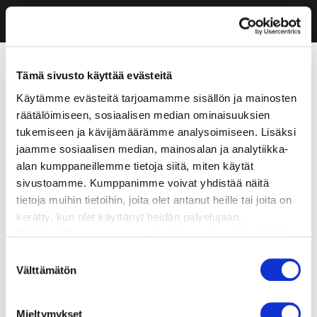
Tämä sivusto käyttää evästeitä
Käytämme evästeitä tarjoamamme sisällön ja mainosten
räätälöimiseen, sosiaalisen median ominaisuuksien
tukemiseen ja kävijämäärämme analysoimiseen. Lisäksi
jaamme sosiaalisen median, mainosalan ja analytiikka-
alan kumppaneillemme tietoja siitä, miten käytät
sivustoamme. Kumppanimme voivat yhdistää näitä
tietoja muihin tietoihin, joita olet antanut heille tai joita on
kerätty, kun olet käyttänyt heidän palvelujaan.
Käyttämällä sivustoamme, hyväksyt evästeiden käytön.
Suostumuksen
Välttämätön
valinta
Mieltymykset