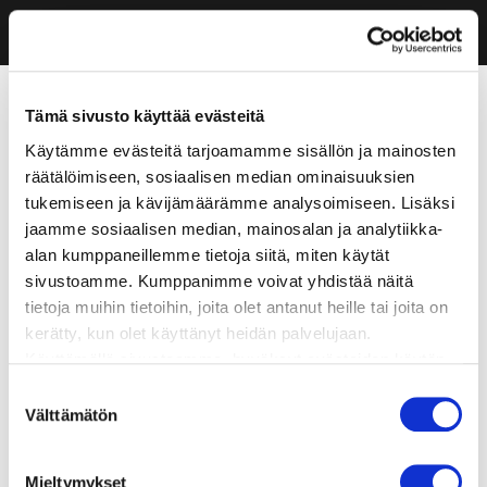
Tämä sivusto käyttää evästeitä
Käytämme evästeitä tarjoamamme sisällön ja mainosten
räätälöimiseen, sosiaalisen median ominaisuuksien
tukemiseen ja kävijämäärämme analysoimiseen. Lisäksi
jaamme sosiaalisen median, mainosalan ja analytiikka-
alan kumppaneillemme tietoja siitä, miten käytät
sivustoamme. Kumppanimme voivat yhdistää näitä
tietoja muihin tietoihin, joita olet antanut heille tai joita on
kerätty, kun olet käyttänyt heidän palvelujaan.
Käyttämällä sivustoamme, hyväksyt evästeiden käytön.
Suostumuksen
Välttämätön
valinta
Mieltymykset