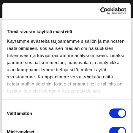
Tämä sivusto käyttää evästeitä
Käytämme evästeitä tarjoamamme sisällön ja mainosten
räätälöimiseen, sosiaalisen median ominaisuuksien
tukemiseen ja kävijämäärämme analysoimiseen. Lisäksi
jaamme sosiaalisen median, mainosalan ja analytiikka-
alan kumppaneillemme tietoja siitä, miten käytät
sivustoamme. Kumppanimme voivat yhdistää näitä
tietoja muihin tietoihin, joita olet antanut heille tai joita on
kerätty, kun olet käyttänyt heidän palvelujaan.
Käyttämällä sivustoamme, hyväksyt evästeiden käytön.
Suostumuksen
Välttämätön
valinta
Mieltymykset