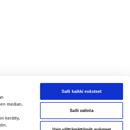
Salli kaikki evästeet
an
sen median,
Salli valinta
on kerätty,
tön.
Vain välttämättömät evästeet