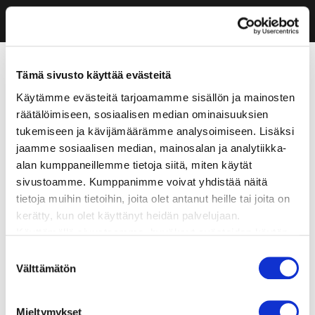
Tämä sivusto käyttää evästeitä
Käytämme evästeitä tarjoamamme sisällön ja mainosten
räätälöimiseen, sosiaalisen median ominaisuuksien
tukemiseen ja kävijämäärämme analysoimiseen. Lisäksi
jaamme sosiaalisen median, mainosalan ja analytiikka-
alan kumppaneillemme tietoja siitä, miten käytät
sivustoamme. Kumppanimme voivat yhdistää näitä
tietoja muihin tietoihin, joita olet antanut heille tai joita on
kerätty, kun olet käyttänyt heidän palvelujaan.
Käyttämällä sivustoamme, hyväksyt evästeiden käytön.
Suostumuksen
Välttämätön
valinta
Mieltymykset