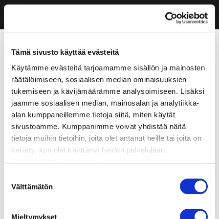
Tämä sivusto käyttää evästeitä
Käytämme evästeitä tarjoamamme sisällön ja mainosten
räätälöimiseen, sosiaalisen median ominaisuuksien
tukemiseen ja kävijämäärämme analysoimiseen. Lisäksi
jaamme sosiaalisen median, mainosalan ja analytiikka-
alan kumppaneillemme tietoja siitä, miten käytät
sivustoamme. Kumppanimme voivat yhdistää näitä
tietoja muihin tietoihin, joita olet antanut heille tai joita on
kerätty, kun olet käyttänyt heidän palvelujaan.
Käyttämällä sivustoamme, hyväksyt evästeiden käytön.
Suostumuksen
Välttämätön
valinta
Mieltymykset