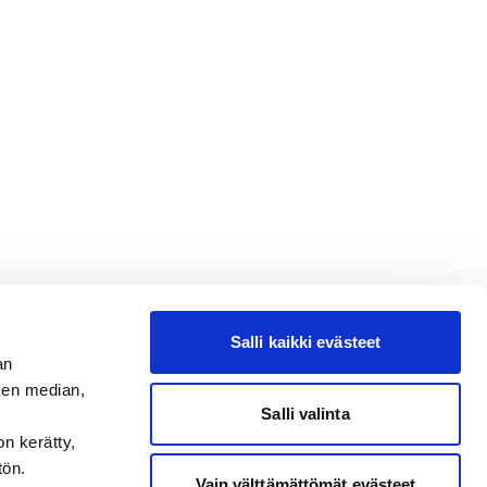
Salli kaikki evästeet
an
sen median,
Salli valinta
on kerätty,
tön.
Vain välttämättömät evästeet