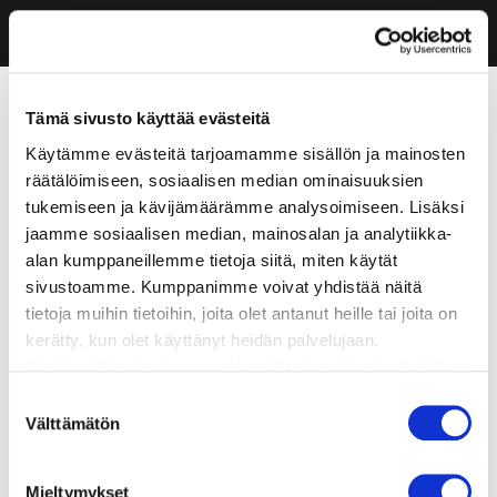
Tämä sivusto käyttää evästeitä
Käytämme evästeitä tarjoamamme sisällön ja mainosten
räätälöimiseen, sosiaalisen median ominaisuuksien
tukemiseen ja kävijämäärämme analysoimiseen. Lisäksi
jaamme sosiaalisen median, mainosalan ja analytiikka-
alan kumppaneillemme tietoja siitä, miten käytät
sivustoamme. Kumppanimme voivat yhdistää näitä
tietoja muihin tietoihin, joita olet antanut heille tai joita on
kerätty, kun olet käyttänyt heidän palvelujaan.
Käyttämällä sivustoamme, hyväksyt evästeiden käytön.
Suostumuksen
Välttämätön
valinta
Mieltymykset