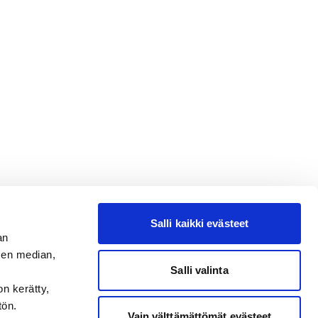
Salli kaikki evästeet
an
sen median,
Salli valinta
on kerätty,
tön.
Vain välttämättömät evästeet