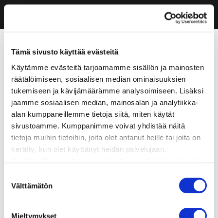
Tämä sivusto käyttää evästeitä
Käytämme evästeitä tarjoamamme sisällön ja mainosten
räätälöimiseen, sosiaalisen median ominaisuuksien
tukemiseen ja kävijämäärämme analysoimiseen. Lisäksi
jaamme sosiaalisen median, mainosalan ja analytiikka-
alan kumppaneillemme tietoja siitä, miten käytät
sivustoamme. Kumppanimme voivat yhdistää näitä
tietoja muihin tietoihin, joita olet antanut heille tai joita on
kerätty, kun olet käyttänyt heidän palvelujaan.
Käyttämällä sivustoamme, hyväksyt evästeiden käytön.
Suostumuksen
Välttämätön
valinta
Mieltymykset