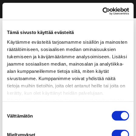
Tämä sivusto käyttää evästeitä
Käytämme evästeitä tarjoamamme sisällön ja mainosten
räätälöimiseen, sosiaalisen median ominaisuuksien
tukemiseen ja kävijämäärämme analysoimiseen. Lisäksi
jaamme sosiaalisen median, mainosalan ja analytiikka-
alan kumppaneillemme tietoja siitä, miten käytät
sivustoamme. Kumppanimme voivat yhdistää näitä
tietoja muihin tietoihin, joita olet antanut heille tai joita on
kerätty, kun olet käyttänyt heidän palvelujaan.
Käyttämällä sivustoamme, hyväksyt evästeiden käytön.
Suostumuksen
Välttämätön
valinta
Mieltymykset