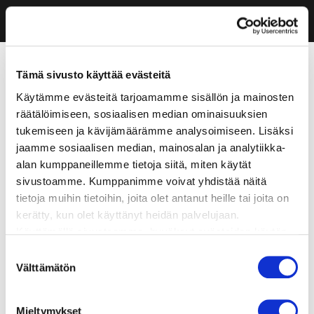
Tämä sivusto käyttää evästeitä
Käytämme evästeitä tarjoamamme sisällön ja mainosten
räätälöimiseen, sosiaalisen median ominaisuuksien
tukemiseen ja kävijämäärämme analysoimiseen. Lisäksi
jaamme sosiaalisen median, mainosalan ja analytiikka-
alan kumppaneillemme tietoja siitä, miten käytät
sivustoamme. Kumppanimme voivat yhdistää näitä
tietoja muihin tietoihin, joita olet antanut heille tai joita on
kerätty, kun olet käyttänyt heidän palvelujaan.
Käyttämällä sivustoamme, hyväksyt evästeiden käytön.
Suostumuksen
Välttämätön
valinta
Mieltymykset