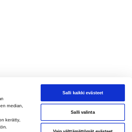
Salli kaikki evästeet
an
sen median,
Salli valinta
on kerätty,
tön.
Vain välttämättömät evästeet