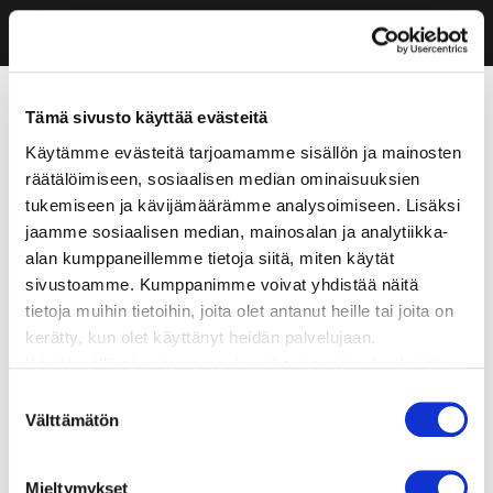
Tämä sivusto käyttää evästeitä
Käytämme evästeitä tarjoamamme sisällön ja mainosten
räätälöimiseen, sosiaalisen median ominaisuuksien
tukemiseen ja kävijämäärämme analysoimiseen. Lisäksi
jaamme sosiaalisen median, mainosalan ja analytiikka-
alan kumppaneillemme tietoja siitä, miten käytät
sivustoamme. Kumppanimme voivat yhdistää näitä
tietoja muihin tietoihin, joita olet antanut heille tai joita on
kerätty, kun olet käyttänyt heidän palvelujaan.
Käyttämällä sivustoamme, hyväksyt evästeiden käytön.
Suostumuksen
Välttämätön
valinta
Mieltymykset