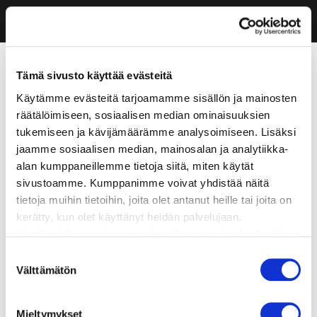
Tämä sivusto käyttää evästeitä
Käytämme evästeitä tarjoamamme sisällön ja mainosten
räätälöimiseen, sosiaalisen median ominaisuuksien
tukemiseen ja kävijämäärämme analysoimiseen. Lisäksi
jaamme sosiaalisen median, mainosalan ja analytiikka-
alan kumppaneillemme tietoja siitä, miten käytät
sivustoamme. Kumppanimme voivat yhdistää näitä
tietoja muihin tietoihin, joita olet antanut heille tai joita on
kerätty, kun olet käyttänyt heidän palvelujaan.
Käyttämällä sivustoamme, hyväksyt evästeiden käytön.
Suostumuksen
Välttämätön
valinta
Mieltymykset