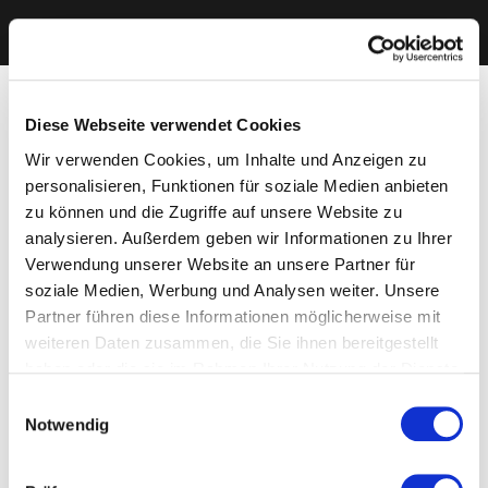
Diese Webseite verwendet Cookies
Wir verwenden Cookies, um Inhalte und Anzeigen zu
personalisieren, Funktionen für soziale Medien anbieten
zu können und die Zugriffe auf unsere Website zu
analysieren. Außerdem geben wir Informationen zu Ihrer
Verwendung unserer Website an unsere Partner für
soziale Medien, Werbung und Analysen weiter. Unsere
Partner führen diese Informationen möglicherweise mit
weiteren Daten zusammen, die Sie ihnen bereitgestellt
haben oder die sie im Rahmen Ihrer Nutzung der Dienste
gesammelt haben. Sie geben Einwilligung zu unseren
Einwilligungsauswahl
Cookies, wenn Sie unsere Webseite weiterhin nutzen.
Notwendig