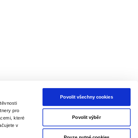
Povolit všechny cookies
těvnosti
tnery pro
Povolit výběr
acemi, které
ačujete v
Pouze nutné cookies