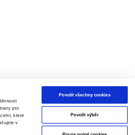
Povolit všechny cookies
těvnosti
tnery pro
Povolit výběr
acemi, které
ačujete v
Pouze nutné cookies