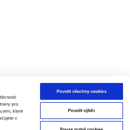
Povolit všechny cookies
těvnosti
tnery pro
Povolit výběr
acemi, které
ačujete v
Pouze nutné cookies