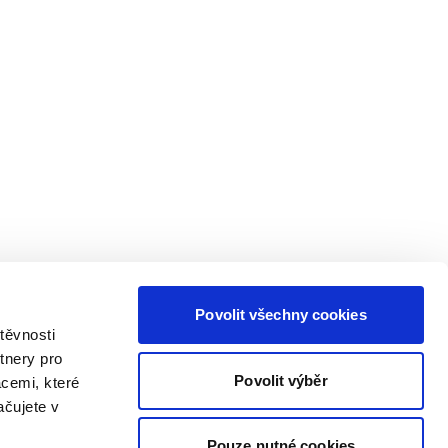
Povolit všechny cookies
těvnosti
tnery pro
Povolit výběr
acemi, které
ačujete v
Pouze nutné cookies