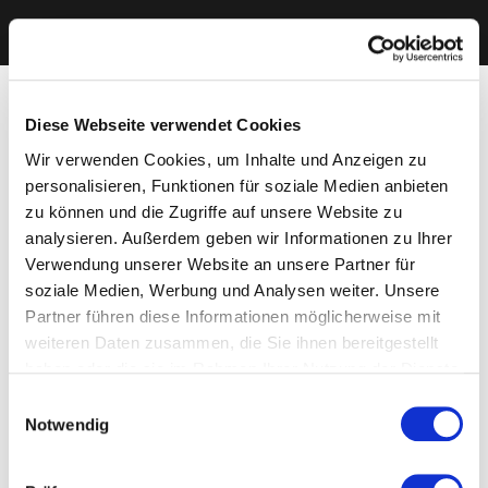
Diese Webseite verwendet Cookies
Wir verwenden Cookies, um Inhalte und Anzeigen zu
personalisieren, Funktionen für soziale Medien anbieten
zu können und die Zugriffe auf unsere Website zu
analysieren. Außerdem geben wir Informationen zu Ihrer
Verwendung unserer Website an unsere Partner für
soziale Medien, Werbung und Analysen weiter. Unsere
Partner führen diese Informationen möglicherweise mit
weiteren Daten zusammen, die Sie ihnen bereitgestellt
haben oder die sie im Rahmen Ihrer Nutzung der Dienste
gesammelt haben. Sie geben Einwilligung zu unseren
Einwilligungsauswahl
Cookies, wenn Sie unsere Webseite weiterhin nutzen.
Notwendig